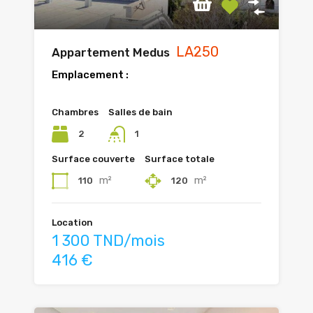
LA250
Appartement Medus
Emplacement :
Chambres
Salles de bain
2
1
Surface couverte
Surface totale
m²
m²
110
120
Location
1 300 TND/mois
416 €