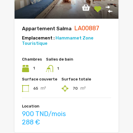
LA00887
Appartement Salma
Emplacement :
Hammamet Zone
Touristique
Chambres
Salles de bain
1
1
Surface couverte
Surface totale
m²
m²
65
70
Location
900 TND/mois
288 €