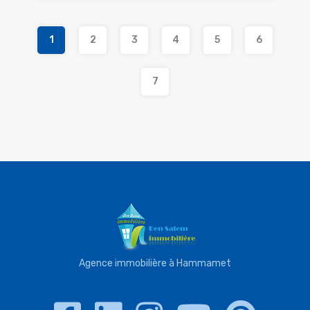
1
2
3
4
5
6
7
Agence immobilière à Hammamet