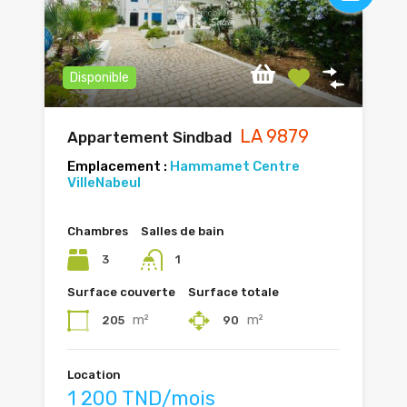
Disponible
LA 9879
Appartement Sindbad
Emplacement :
Hammamet Centre
Ville
Nabeul
Chambres
Salles de bain
3
1
Surface couverte
Surface totale
m²
m²
205
90
Location
1 200 TND/mois