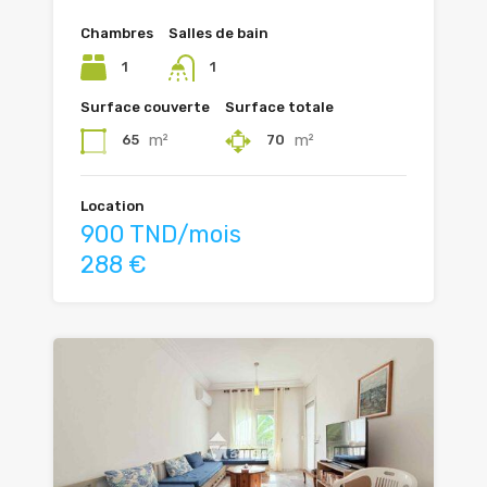
Chambres
Salles de bain
1
1
Surface couverte
Surface totale
m²
m²
65
70
Location
900 TND/mois
288 €