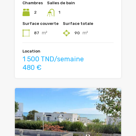
Chambres
Salles de bain
2
1
Surface couverte
Surface totale
m²
m²
87
90
Location
1 500 TND/semaine
480 €