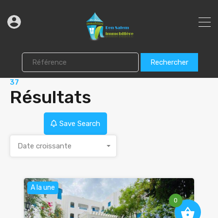
Rechercher
37
Résultats
Save Search
Date croissante
A la une
0