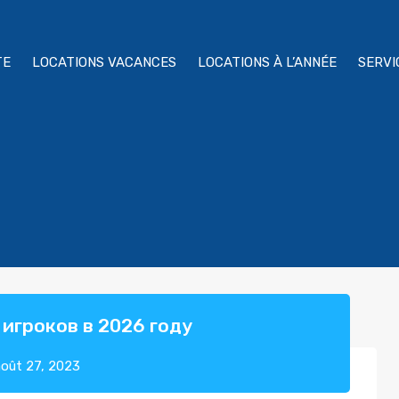
TE
LOCATIONS VACANCES
LOCATIONS À L’ANNÉE
SERVI
 игроков в 2026 году
août 27, 2023