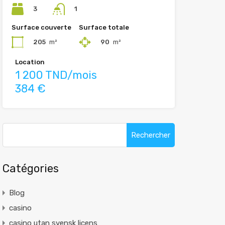
3
1
Surface couverte
Surface totale
205
m²
90
m²
Location
1 200 TND/mois
384 €
Rechercher :
Catégories
Blog
casino
casino utan svensk licens