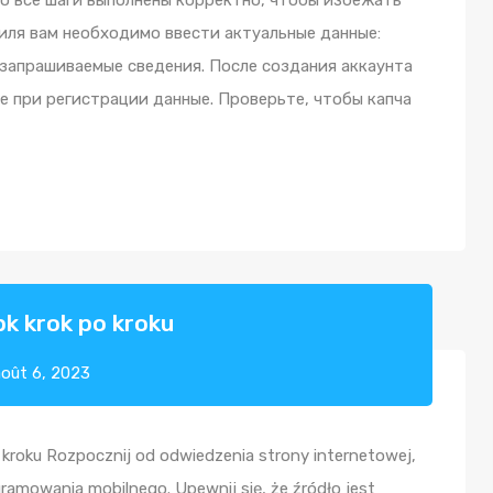
что все шаги выполнены корректно, чтобы избежать
иля вам необходимо ввести актуальные данные:
 запрашиваемые сведения. После создания аккаунта
е при регистрации данные. Проверьте, чтобы капча
pk krok po kroku
août 6, 2023
o kroku Rozpocznij od odwiedzenia strony internetowej,
amowania mobilnego. Upewnij się, że źródło jest