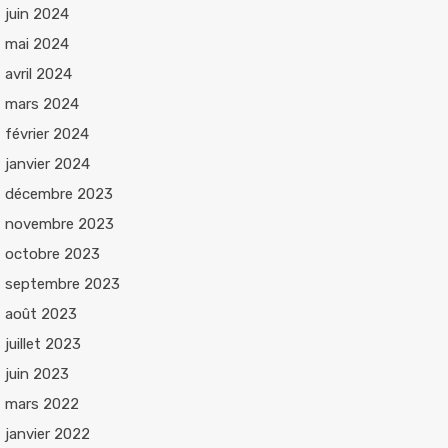
juin 2024
mai 2024
avril 2024
mars 2024
février 2024
janvier 2024
décembre 2023
novembre 2023
octobre 2023
septembre 2023
août 2023
juillet 2023
juin 2023
mars 2022
janvier 2022