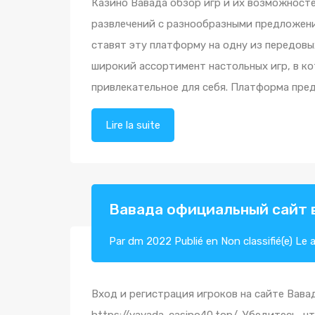
Казино Вавада обзор игр и их возможност
развлечений с разнообразными предложени
ставят эту платформу на одну из передовы
широкий ассортимент настольных игр, в к
привлекательное для себя. Платформа пре
Lire la suite
Вавада официальный сайт в
Par
dm 2022
Publié en
Non classifié(e)
Le
Вход и регистрация игроков на сайте Вава