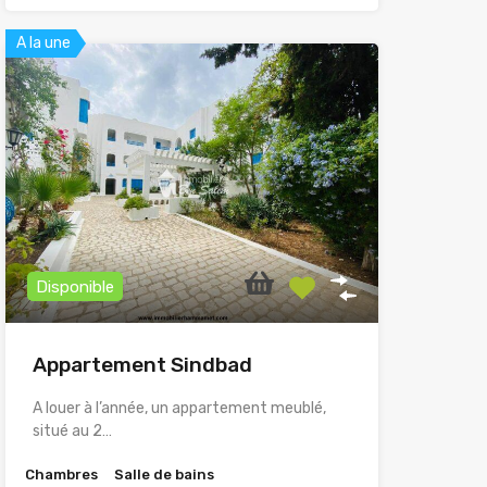
A la une
Disponible
Appartement Sindbad
A louer à l’année, un appartement meublé,
situé au 2…
Chambres
Salle de bains