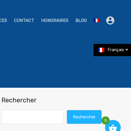
CES
CONTACT
HONORAIRES
BLOG
Français
Rechercher
Rechercher
0