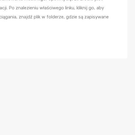
i. Po znalezieniu właściwego linku, kliknij go, aby
ciągania, znajdź plik w folderze, gdzie są zapisywane