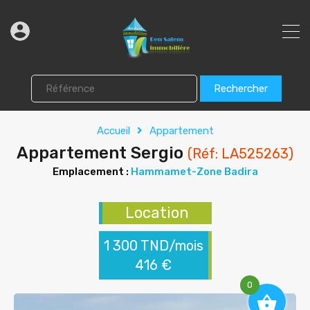
Rechercher
Accueil
Appartement
Appartement Sergio
(Réf: LA525263)
Emplacement :
Hammamet-Zone Badira
Location
1 300 TND/mois
416 €
0