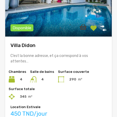
Disponible
Villa Didon
C’est la bonne adresse, et ça correspond à vos
attentes…
Chambres
Salle de bains
Surface couverte
4
290
m²
4
Surface totale
345
m²
Location Estivale
450 TND/jour