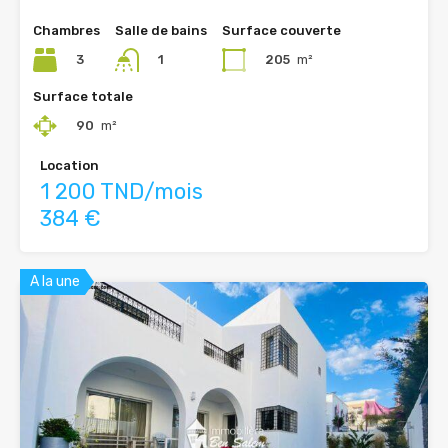
Chambres
Salle de bains
Surface couverte
3
205
m²
1
Surface totale
90
m²
Location
1 200 TND/mois
384 €
A la une