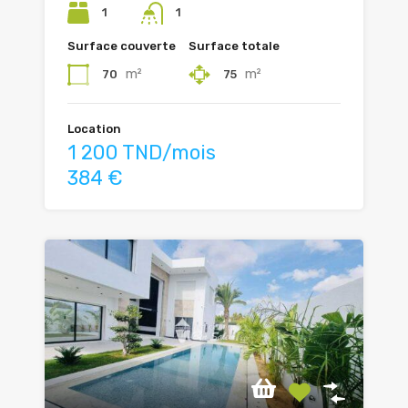
1
1
Surface couverte
Surface totale
m²
m²
70
75
Location
1 200 TND/mois
384 €