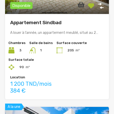
Disponible
Appartement Sindbad
A louer à l’année, un appartement meublé, situé au 2…
Chambres
Salle de bains
Surface couverte
3
205
m²
1
Surface totale
90
m²
Location
1 200 TND/mois
384 €
A la une