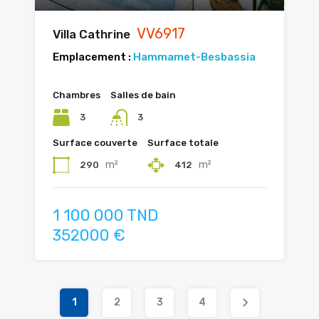
VV6917
Villa Cathrine
Emplacement :
Hammamet-Besbassia
Chambres
Salles de bain
3
3
Surface couverte
Surface totale
m²
m²
290
412
1 100 000 TND
352000 €
1
2
3
4