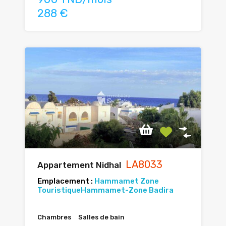
288 €
LA8033
Appartement Nidhal
Emplacement :
Hammamet Zone
Touristique
Hammamet-Zone Badira
Chambres
Salles de bain