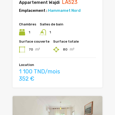
LA523
Appartement Wajdi
Emplacement :
Hammamet Nord
Chambres
Salles de bain
1
1
Surface couverte
Surface totale
m²
m²
70
80
Location
1 100 TND/mois
352 €