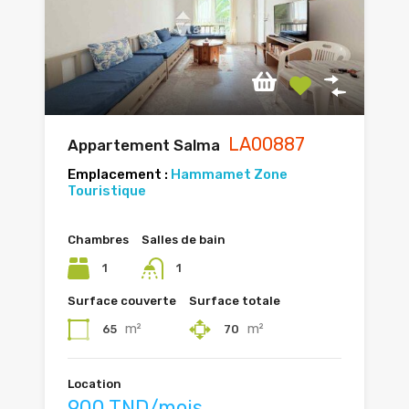
LA00887
Appartement Salma
Emplacement :
Hammamet Zone
Touristique
Chambres
Salles de bain
1
1
Surface couverte
Surface totale
m²
m²
65
70
Location
900 TND/mois