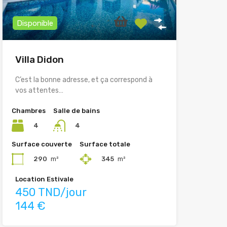
Disponible
Villa Didon
C’est la bonne adresse, et ça correspond à
vos attentes…
Chambres
Salle de bains
4
4
Surface couverte
Surface totale
290
m²
345
m²
Location Estivale
450 TND/jour
144 €