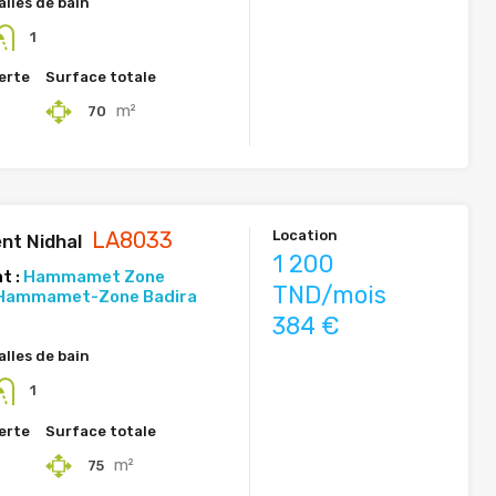
alles de bain
1
erte
Surface totale
m²
70
LA8033
Location
nt Nidhal
1 200
t :
Hammamet Zone
TND/mois
Hammamet-Zone Badira
384 €
alles de bain
1
erte
Surface totale
m²
75