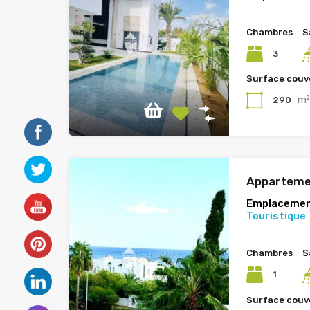
Chambres
S
3
Surface couv
m
290
Apparteme
Emplacemen
Touristique
Chambres
S
1
Surface couv