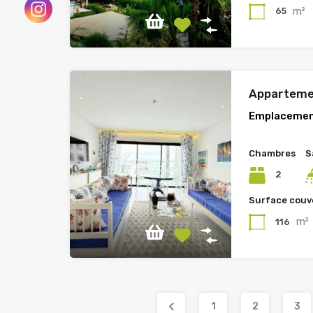
m²
65
Apparteme
Emplacemen
Chambres
S
2
Surface couv
m²
116
1
2
3