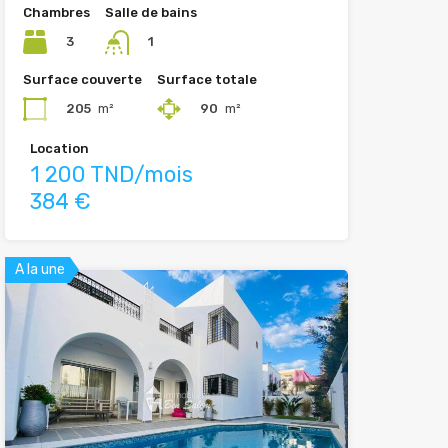
Chambres
Salle de bains
3
1
Surface couverte
Surface totale
205
m²
90
m²
Location
1 200 TND/mois
384 €
A la une