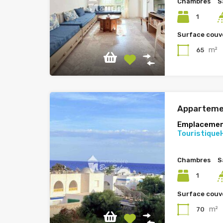
Chambres
S
1
Surface couv
m²
65
Apparteme
Emplacemen
Touristique
Chambres
S
1
Surface couv
m²
70