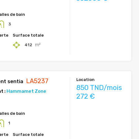
alles de bain
3
erte
Surface totale
²
m²
412
LA5237
Location
nt sentia
850 TND/mois
t :
Hammamet Zone
272 €
alles de bain
1
erte
Surface totale