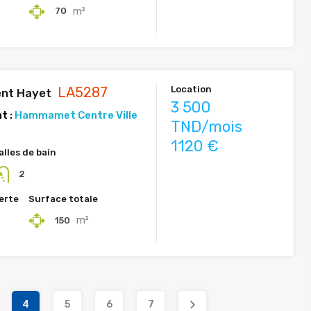
m²
70
LA5287
Location
nt Hayet
3 500
t :
Hammamet Centre Ville
TND/mois
1120 €
alles de bain
2
erte
Surface totale
m²
150
4
5
6
7