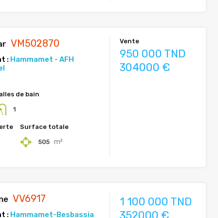
VM502870
Vente
ar
950 000 TND
t :
Hammamet - AFH
304000 €
el
alles de bain
1
erte
Surface totale
²
m²
505
VV6917
ine
1 100 000 TND
352000 €
t :
Hammamet-Besbassia