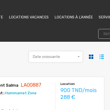
TE
LOCATIONS VACANCES
LOCATIONS À L’ANNÉE
SERVI
Date croissante
LA00887
Location
nt Salma
900 TND/mois
t :
Hammamet Zone
288 €