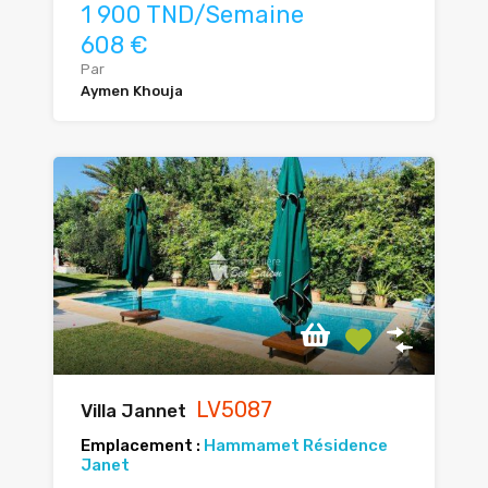
1 900 TND/Semaine
608 €
Par
Aymen Khouja
LV5087
Villa Jannet
Emplacement :
Hammamet Résidence
Janet