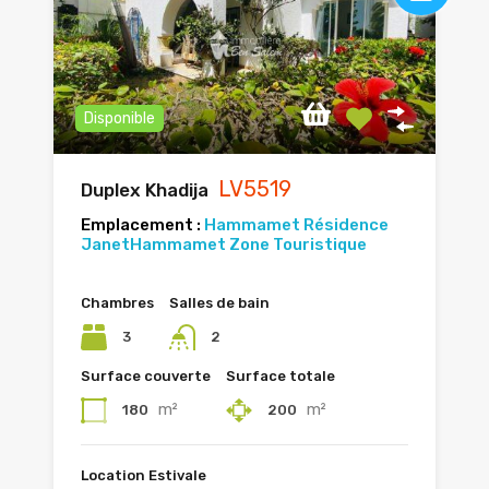
Disponible
LV5519
Duplex Khadija
Emplacement :
Hammamet Résidence
Janet
Hammamet Zone Touristique
Chambres
Salles de bain
3
2
Surface couverte
Surface totale
m²
m²
180
200
Location Estivale