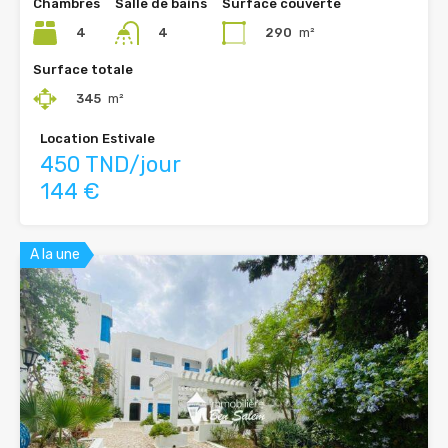
Chambres
Salle de bains
Surface couverte
4
290
m²
4
Surface totale
345
m²
Location Estivale
450 TND/jour
144 €
A la une