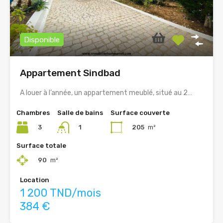
Disponible
Appartement Sindbad
A louer à l’année, un appartement meublé, situé au 2…
Chambres
Salle de bains
Surface couverte
3
205
m²
1
Surface totale
90
m²
Location
1 200 TND/mois
384 €