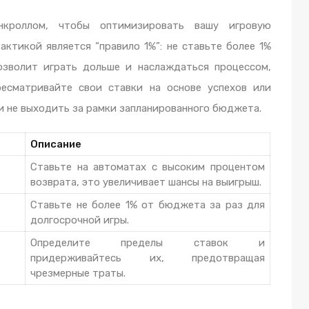
анкроллом, чтобы оптимизировать вашу игровую
актикой является “правило 1%”: не ставьте более 1%
зволит играть дольше и наслаждаться процессом,
ресматривайте свои ставки на основе успехов или
и не выходить за рамки запланированного бюджета.
Описание
Ставьте на автоматах с высоким процентом
возврата, это увеличивает шансы на выигрыш.
Ставьте не более 1% от бюджета за раз для
долгосрочной игры.
Определите пределы ставок и
придерживайтесь их, предотвращая
чрезмерные траты.