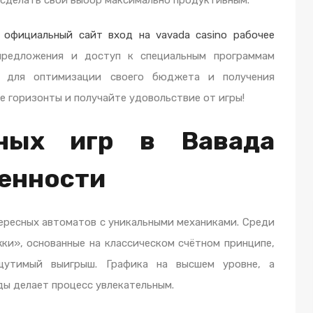
 сделать свой выбор максимально продуктивным.
 официальный сайт вход на vavada casino рабочее
 предложения и доступ к специальным программам
ь для оптимизации своего бюджета и получения
е горизонты и получайте удовольствие от игры!
рных игр в Вавада
бенности
ересных автоматов с уникальными механиками. Среди
ки», основанные на классическом счётном принципе,
щутимый выигрыш. Графика на высшем уровне, а
ы делает процесс увлекательным.