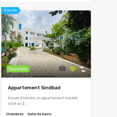
A la une
Disponible
Appartement Sindbad
A louer à l’année, un appartement meublé,
situé au 2…
Chambres
Salle de bains