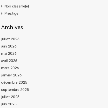
Non classifié(e)
Prestige
Archives
juillet 2026
juin 2026
mai 2026
avril 2026
mars 2026
janvier 2026
décembre 2025
septembre 2025
juillet 2025
juin 2025