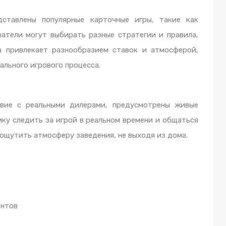
дставлены популярные карточные игры, такие как
ватели могут выбирать разные стратегии и правила,
а привлекает разнообразием ставок и атмосферой,
ального игрового процесса.
твие с реальными дилерами, предусмотрены живые
ику следить за игрой в реальном времени и общаться
ощутить атмосферу заведения, не выходя из дома.
ентов