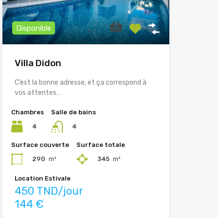
Disponible
Villa Didon
C’est la bonne adresse, et ça correspond à
vos attentes…
Chambres
Salle de bains
4
4
Surface couverte
Surface totale
290
m²
345
m²
Location Estivale
450 TND/jour
144 €