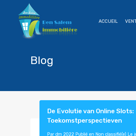
ACCUEIL
VEN
Blog
De Evolutie van Online Slots:
Toekomstperspectieven
Par
dm 2022
Publié en
Non classifié(e)
Le
j