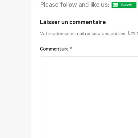
Please follow and like us:
Laisser un commentaire
Les 
Votre adresse e-mail ne sera pas publiée.
Commentaire
*