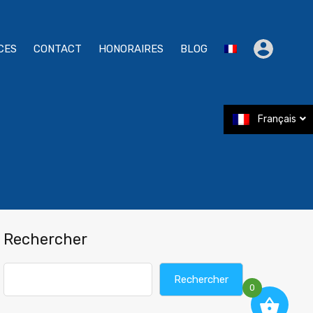
CES
CONTACT
HONORAIRES
BLOG
Français
Rechercher
Rechercher
0