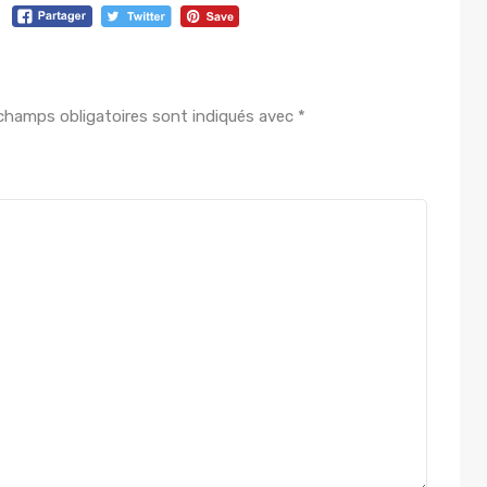
champs obligatoires sont indiqués avec
*