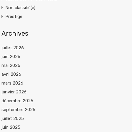
Non classifié(e)
Prestige
Archives
juillet 2026
juin 2026
mai 2026
avril 2026
mars 2026
janvier 2026
décembre 2025
septembre 2025
juillet 2025
juin 2025