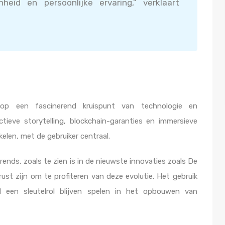
heid en persoonlijke ervaring,” verklaart
h op een fascinerend kruispunt van technologie en
ctieve storytelling, blockchain-garanties en immersieve
elen, met de gebruiker centraal.
rends, zoals te zien is in de nieuwste innovaties zoals De
ust zijn om te profiteren van deze evolutie. Het gebruik
 een sleutelrol blijven spelen in het opbouwen van