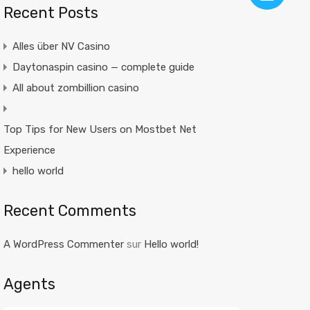
Recent Posts
Alles über NV Casino
Daytonaspin casino — complete guide
All about zombillion casino
Top Tips for New Users on Mostbet Net
Experience
hello world
Recent Comments
A WordPress Commenter
sur
Hello world!
Agents