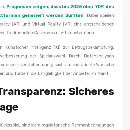
nen.
Prognosen zeigen, dass bis 2025 über 70% des
ttformen generiert werden dürften
. Dabei spielen
lity (AR) und Virtual Reality (VR) eine entscheidende
die traditionellen Casinos in nichts nachstehen.
on Künstlicher Intelligenz (KI) zur Betrugsbekämpfung,
 Verbesserung der Spielauswahl. Durch Datenanalysen
er besser verstehen und gezielt auf individuelle Wünsche
n und fördern die Langlebigkeit der Anbieter im Markt.
Transparenz: Sicheres
lage
 Glücksspiel, sind klare regulatorische Rahmenbedingungen