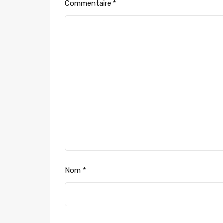
Commentaire
*
Nom
*