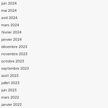
juin 2024
mai 2024
avril 2024
mars 2024
février 2024
janvier 2024
décembre 2023
novembre 2023
octobre 2023
septembre 2023
août 2023
juillet 2023
juin 2023
mars 2022
janvier 2022