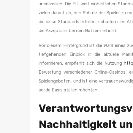
unerlässlich. Die EU-weit einheitlichen Stand
zielen darauf ab, den Schutz der Spieler zu ma
die diese Standards erfüllen, schaffen eine 
die Akzeptanz bei den Nutzern erhöht.
Vor diesem Hintergrund ist die Wahl eines zuv
tiefgehenden Einblick in die aktuelle Mar
informieren, empfiehlt sich die Nutzung
http
Bewertung verschiedener Online-Casinos, ein
Spielangeboten, und ist eine vertrauenswürdig
solide Basis stellen möchten.
Verantwortun
Nachhaltigkeit un