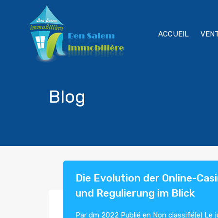
ACCUEIL
VEN
Blog
Die Evolution der Online-Cas
und Regulierung im Blick
Par
dm 2022
Publié en
Non classifié(e)
Le
j