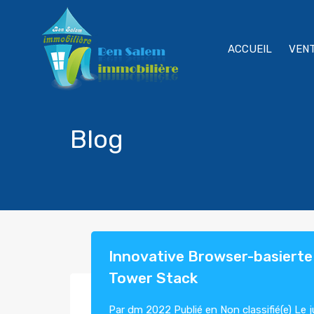
ACCUEIL
VEN
Blog
Innovative Browser-basierte 
Tower Stack
Par
dm 2022
Publié en
Non classifié(e)
Le
j