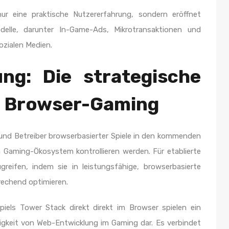
nur eine praktische Nutzererfahrung, sondern eröffnet
delle, darunter In-Game-Ads, Mikrotransaktionen und
ozialen Medien.
ng: Die strategische
m Browser-Gaming
 und Betreiber browserbasierter Spiele in den kommenden
 Gaming-Ökosystem kontrollieren werden. Für etablierte
ugreifen, indem sie in leistungsfähige, browserbasierte
rechend optimieren.
piels Tower Stack direkt direkt im Browser spielen ein
higkeit von Web-Entwicklung im Gaming dar. Es verbindet