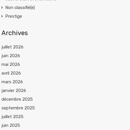
Non classifié(e)
Prestige
Archives
juillet 2026
juin 2026
mai 2026
avril 2026
mars 2026
janvier 2026
décembre 2025
septembre 2025
juillet 2025
juin 2025