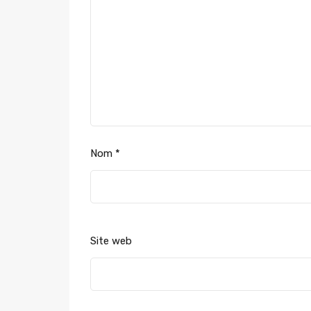
Nom
*
Site web