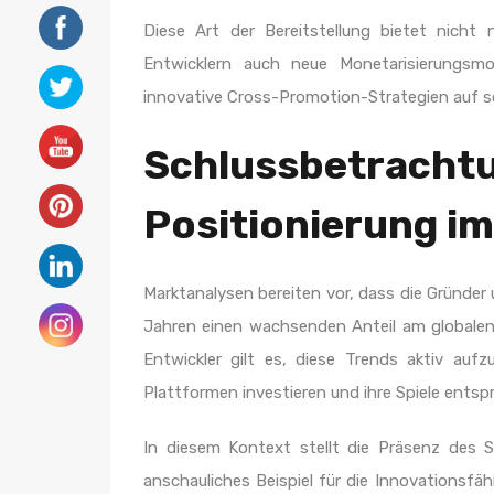
Diese Art der Bereitstellung bietet nicht 
Entwicklern auch neue Monetarisierungsmo
innovative Cross-Promotion-Strategien auf s
Schlussbetrachtu
Positionierung i
Marktanalysen bereiten vor, dass die Gründer
Jahren einen wachsenden Anteil am globalen
Entwickler gilt es, diese Trends aktiv aufz
Plattformen investieren und ihre Spiele entsp
In diesem Kontext stellt die Präsenz des S
anschauliches Beispiel für die Innovationsfä