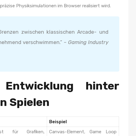
 präzise Physiksimulationen im Browser realisiert wird.
 Grenzen zwischen klassischen Arcade- und
nehmend verschwimmen.” –
Gaming Industry
 Entwicklung hinter
n Spielen
Beispiel
üst für Grafiken,
Canvas-Element, Game Loop