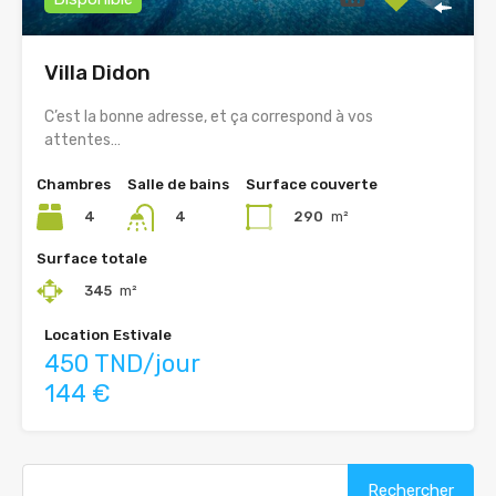
Villa Didon
C’est la bonne adresse, et ça correspond à vos
attentes…
Chambres
Salle de bains
Surface couverte
4
290
m²
4
Surface totale
345
m²
Location Estivale
450 TND/jour
144 €
Rechercher :