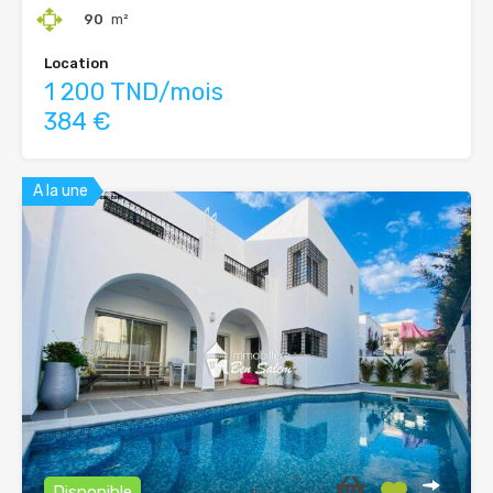
90
m²
Location
1 200 TND/mois
384 €
A la une
Disponible