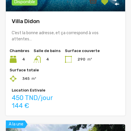
Disponible
Villa Didon
C’est la bonne adresse, et ça correspond à vos
attentes…
Chambres
Salle de bains
Surface couverte
4
290
m²
4
Surface totale
345
m²
Location Estivale
450 TND/jour
144 €
A la une