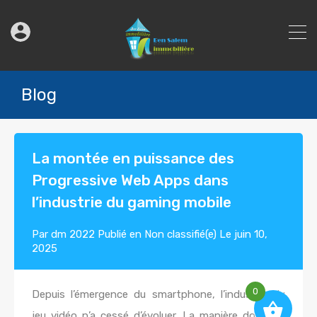
Blog
La montée en puissance des
Progressive Web Apps dans
l’industrie du gaming mobile
Par
dm 2022
Publié en
Non classifié(e)
Le
juin 10,
2025
0
Depuis l’émergence du smartphone, l’industrie du
jeu vidéo n’a cessé d’évoluer. La manière dont les