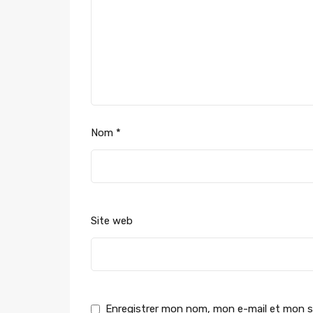
Nom
*
Site web
Enregistrer mon nom, mon e-mail et mon s