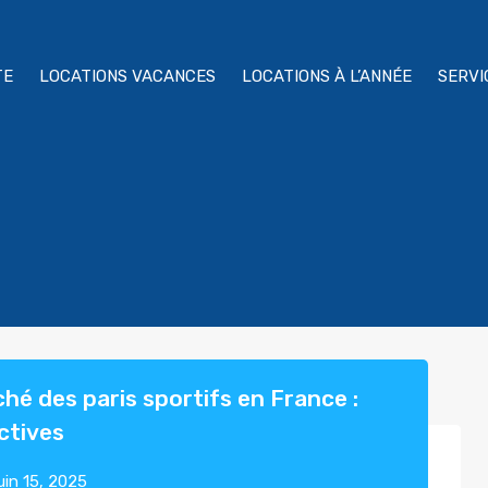
TE
LOCATIONS VACANCES
LOCATIONS À L’ANNÉE
SERVI
é des paris sportifs en France :
ctives
uin 15, 2025