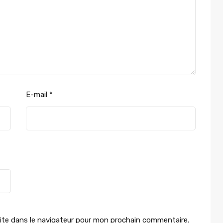
E-mail
*
ite dans le navigateur pour mon prochain commentaire.