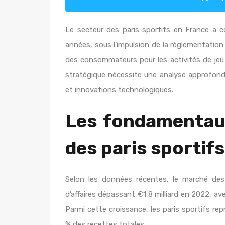
Le secteur des paris sportifs en France a 
années, sous l’impulsion de la réglementation p
des consommateurs pour les activités de jeu
stratégique nécessite une analyse approfon
et innovations technologiques.
Les fondamentau
des paris sportifs
Selon les données récentes, le marché des 
d’affaires dépassant
€1,8 milliard en 2022
, av
Parmi cette croissance, les paris sportifs 
% des recettes totales.