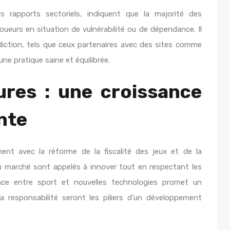
 rapports sectoriels, indiquent que la majorité des
oueurs en situation de vulnérabilité ou de dépendance. Il
ddiction, tels que ceux partenaires avec des sites comme
une pratique saine et équilibrée.
ures : une croissance
nte
ent avec la réforme de la fiscalité des jeux et de la
 du marché sont appelés à innover tout en respectant les
nce entre sport et nouvelles technologies promet un
 responsabilité seront les piliers d’un développement