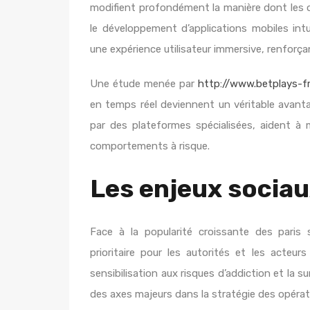
modifient profondément la manière dont les opé
le développement d’applications mobiles intu
une expérience utilisateur immersive, renforçant 
Une étude menée par
http://www.betplays-fr
en temps réel deviennent un véritable avant
par des plateformes spécialisées, aident à 
comportements à risque.
Les enjeux sociau
Face à la popularité croissante des paris 
prioritaire pour les autorités et les acteu
sensibilisation aux risques d’addiction et la
des axes majeurs dans la stratégie des opérat