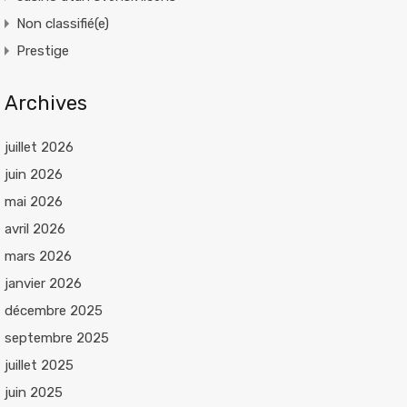
Non classifié(e)
Prestige
Archives
juillet 2026
juin 2026
mai 2026
avril 2026
mars 2026
janvier 2026
décembre 2025
septembre 2025
juillet 2025
juin 2025