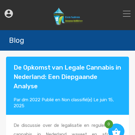
Blog
De Opkomst van Legale Cannabis in
Nederland: Een Diepgaande
Analyse
Par
dm 2022
Publié en
Non classifié(e)
Le
juin 15,
2025
0
De discussie over de legalisatie en regulering van
cannabis in Nederland waxeet en afneemt,