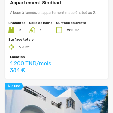
Appartement Sindbad
A louer à l’année, un appartement meublé, situé au 2…
Chambres
Salle de bains
Surface couverte
3
205
m²
1
Surface totale
90
m²
Location
1 200 TND/mois
384 €
A la une