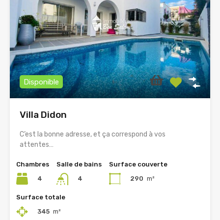
Disponible
Villa Didon
C’est la bonne adresse, et ça correspond à vos
attentes…
Chambres
Salle de bains
Surface couverte
4
290
m²
4
Surface totale
345
m²