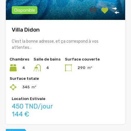
Disponible
Villa Didon
C’est la bonne adresse, et ça correspond à vos
attentes…
Chambres
Salle de bains
Surface couverte
4
290
m²
4
Surface totale
345
m²
Location Estivale
450 TND/jour
144 €