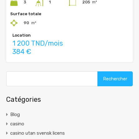
3
205
m²
1
Surface totale
90
m²
Location
1 200 TND/mois
384 €
Rechercher :
Catégories
Blog
casino
casino utan svensk licens