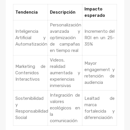
Impacto
Tendencia
Descripción
esperado
Personalización
Inteligencia
avanzada y
Incremento del
Artificial y
optimización
ROI en un 25-
Automatización
de campañas
35%
en tiempo real
Videos,
Mayor
Marketing de
realidad
engagement y
Contenidos
aumentada y
retención de
Interactivos
experiencias
audiencia
inmersivas
Integración de
Sostenibilidad
Lealtad de
valores
y
marca
ecológicos en
Responsabilidad
fortalecida y
la
Social
diferenciación
comunicación