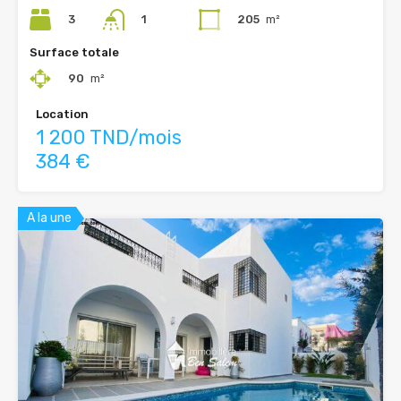
3
205
m²
1
Surface totale
90
m²
Location
1 200 TND/mois
384 €
A la une