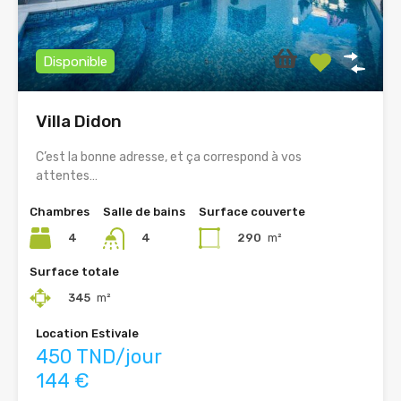
Disponible
Villa Didon
C’est la bonne adresse, et ça correspond à vos
attentes…
Chambres
Salle de bains
Surface couverte
4
290
m²
4
Surface totale
345
m²
Location Estivale
450 TND/jour
144 €