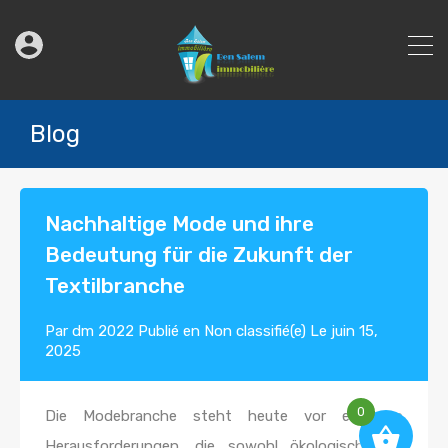
Blog
Nachhaltige Mode und ihre
Bedeutung für die Zukunft der
Textilbranche
Par
dm 2022
Publié en
Non classifié(e)
Le
juin 15,
2025
0
Die Modebranche steht heute vor enormen
Herausforderungen, die sowohl ökologische als