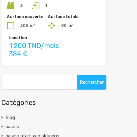
3
1
Surface couverte
Surface totale
205
m²
90
m²
Location
1 200 TND/mois
384 €
Rechercher :
Catégories
Blog
casino
casino utan svensk licens