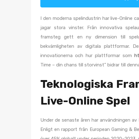
I den moderna spelindustrin har live-Online c
jagar stora vinster. Från innovativa spela
framsteg gett en ny dimension till spelu
bekvämligheten av digitala plattformar. De
innovationerna och hur plattformar som
h
Time – din chans till storvinst” bidrar till den
Teknologiska Fra
Live-Online Spel
Under de senaste åren har användningen av l
Enligt en rapport från European Gaming & B
över 45% globalt under perioden 2020–2023, vi