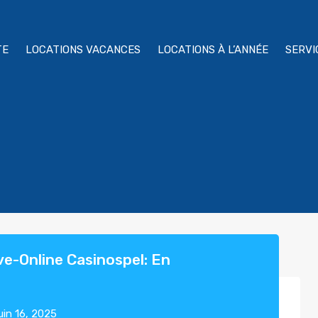
TE
LOCATIONS VACANCES
LOCATIONS À L’ANNÉE
SERVI
e-Online Casinospel: En
uin 16, 2025