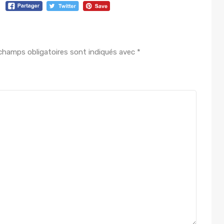
champs obligatoires sont indiqués avec
*