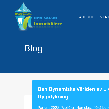
ACCUEIL
VEN
Blog
Den Dynamiska Världen av Liv
Djupdykning
Par
dm 2022
Publié en
Non classifié(e)
Le
j