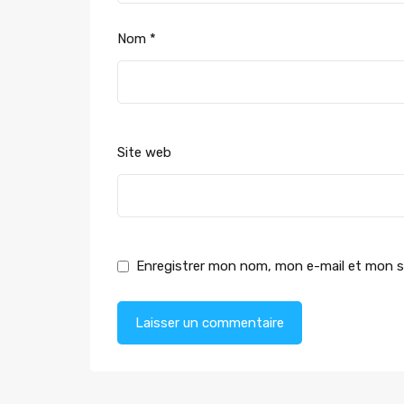
Nom
*
Site web
Enregistrer mon nom, mon e-mail et mon s