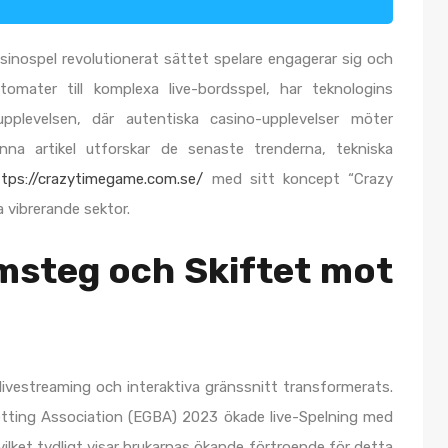
asinospel revolutionerat sättet spelare engagerar sig och
utomater till komplexa live-bordsspel, har teknologins
pplevelsen, där autentiska casino-upplevelser möter
nna artikel utforskar de senaste trenderna, tekniska
ttps://crazytimegame.com.se/
med sitt koncept “Crazy
na vibrerande sektor.
msteg och Skiftet mot
ivestreaming och interaktiva gränssnitt transformerats.
etting Association (EGBA) 2023 ökade live-Spelning med
lket tydligt visar brukarnas ökande förtroende för detta