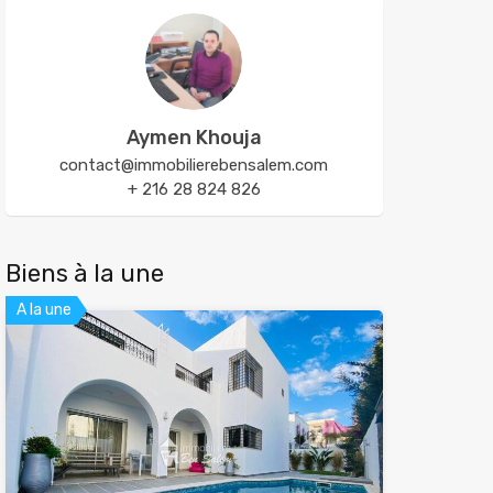
Aymen Khouja
contact@immobilierebensalem.com
+ 216 28 824 826
Biens à la une
A la une