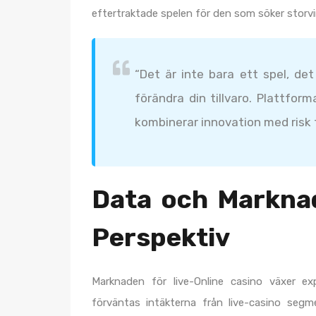
eftertraktade spelen för den som söker storv
“Det är inte bara ett spel, de
förändra din tillvaro. Plattfor
kombinerar innovation med risk 
Data och Marknads
Perspektiv
Marknaden för live-Online casino växer exp
förväntas intäkterna från live-casino segm