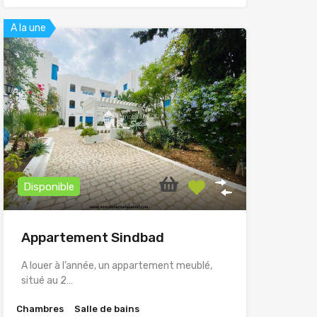
A la une
Disponible
Appartement Sindbad
A louer à l’année, un appartement meublé,
situé au 2…
Chambres
Salle de bains