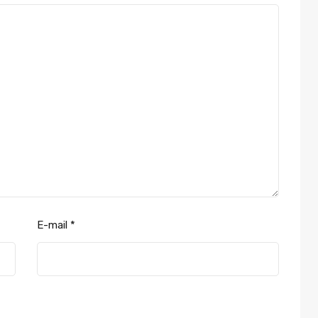
E-mail
*