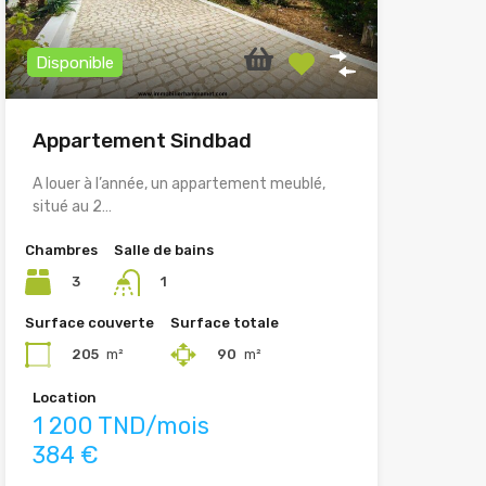
Disponible
Appartement Sindbad
A louer à l’année, un appartement meublé,
situé au 2…
Chambres
Salle de bains
3
1
Surface couverte
Surface totale
205
m²
90
m²
Location
1 200 TND/mois
384 €