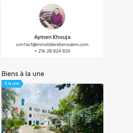
Aymen Khouja
contact@immobilierebensalem.com
+ 216 28 824 826
Biens à la une
A la une