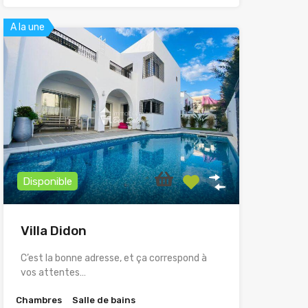
A la une
Disponible
Villa Didon
C’est la bonne adresse, et ça correspond à
vos attentes…
Chambres
Salle de bains