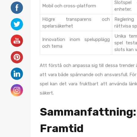
Slotspel 
Mobil och cross-platform
enheter.
Högre transparens och
Reglering
spelarsäkerhet
rättvisa sp
Unika tem
Innovation inom spelupplägg
spel test
och tema
slots kan v
Att förstå och anpassa sig till dessa trender 
att vara både spännande och ansvarsfull. För de
spel kan det vara fruktbart att använda län
säkert.
Sammanfattnin
Framtid