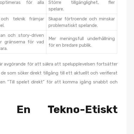
optimeras för alla
Större tillgänglighet, fler
spelare.
 och teknik främjar
Skapar förtroende och minskar
el.
problematiskt spelande.
an och story-driven
Mer meningsfull underhållning
ar gränserna för vad
för en bredare publik.
ara.
är avgörande för att säkra att spelupplevelsen fortsätter
 som söker direkt tillgång till ett aktuellt och verifierat
ken “Till spelet direkt” för att komma igång snabbt och
g: En Tekno-Etiskt