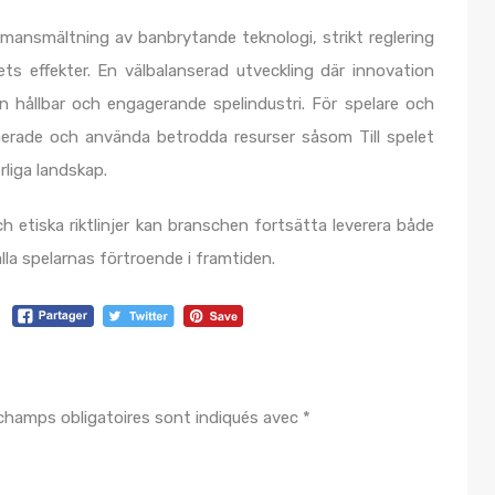
mansmältning av banbrytande teknologi, strikt reglering
s effekter. En välbalanserad utveckling där innovation
 hållbar och engagerande spelindustri. För spelare och
rmerade och använda betrodda resurser såsom Till spelet
rliga landskap.
etiska riktlinjer kan branschen fortsätta leverera både
lla spelarnas förtroende i framtiden.
champs obligatoires sont indiqués avec
*