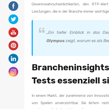
Gewinnwahrscheinlichkeiten, den RTP-Wert
Leistungen, die in der Branche immer wichtige
„Ein tiefer Einblick in das 
Olympus
zeigt, warum es als Be
Brancheninsigh
Tests essenziell s
In einem Markt, der zunehmend von Innovatio
von Spielen unverzichtbar. Sie liefern ni