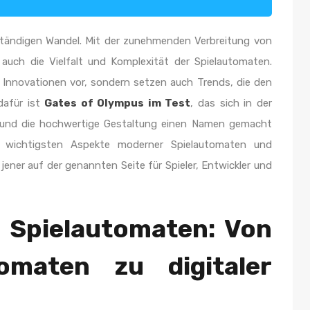
m ständigen Wandel. Mit der zunehmenden Verbreitung von
auch die Vielfalt und Komplexität der Spielautomaten.
e Innovationen vor, sondern setzen auch Trends, die den
dafür ist
Gates of Olympus im Test
, das sich in der
k und die hochwertige Gestaltung einen Namen gemacht
ie wichtigsten Aspekte moderner Spielautomaten und
ener auf der genannten Seite für Spieler, Entwickler und
r Spielautomaten: Von
omaten zu digitaler