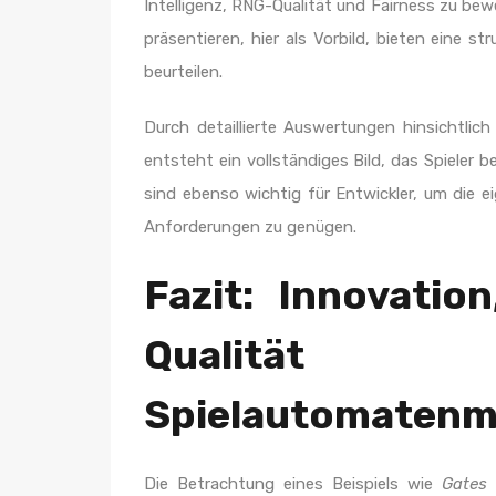
Intelligenz, RNG-Qualität und Fairness zu bew
präsentieren, hier als Vorbild, bieten eine st
beurteilen.
Durch detaillierte Auswertungen hinsichtlic
entsteht ein vollständiges Bild, das Spieler 
sind ebenso wichtig für Entwickler, um die e
Anforderungen zu genügen.
Fazit: Innovatio
Qualität
Spielautomatenm
Die Betrachtung eines Beispiels wie
Gates