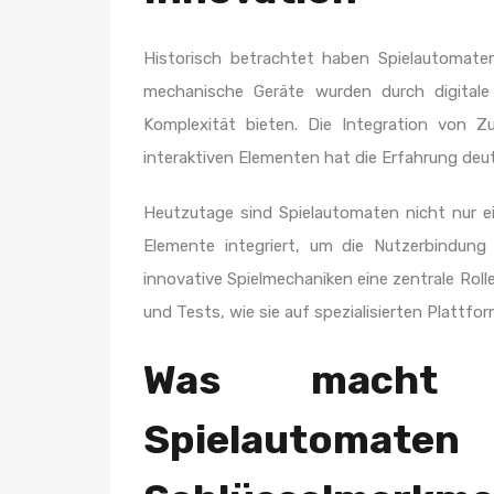
Historisch betrachtet haben Spielautomate
mechanische Geräte wurden durch digitale V
Komplexität bieten. Die Integration von Zu
interaktiven Elementen hat die Erfahrung deut
Heutzutage sind Spielautomaten nicht nur e
Elemente integriert, um die Nutzerbindung 
innovative Spielmechaniken eine zentrale Rol
und Tests, wie sie auf spezialisierten Plattf
Was macht 
Spielaut