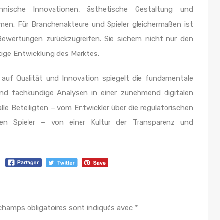
nische Innovationen, ästhetische Gestaltung und
n. Für Branchenakteure und Spieler gleichermaßen ist
 Bewertungen zurückzugreifen. Sie sichern nicht nur den
tige Entwicklung des Marktes.
us auf Qualität und Innovation spiegelt die fundamentale
und fachkundige Analysen in einer zunehmend digitalen
lle Beteiligten – vom Entwickler über die regulatorischen
en Spieler – von einer Kultur der Transparenz und
champs obligatoires sont indiqués avec
*