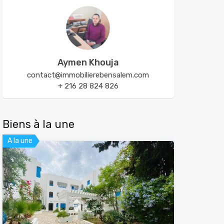
Aymen Khouja
contact@immobilierebensalem.com
+ 216 28 824 826
Biens à la une
A la une