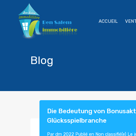
ACCUEIL
VEN
Blog
Die Bedeutung von Bonusaktio
Glücksspielbranche
Par
dm 2022
Publié en
Non classifié(e)
Le
j