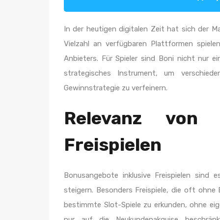
In der heutigen digitalen Zeit hat sich der M
Vielzahl an verfügbaren Plattformen spiele
Anbieters. Für Spieler sind Boni nicht nur 
strategisches Instrument, um verschiede
Gewinnstrategie zu verfeinern.
Relevanz von 
Freispielen
Bonusangebote inklusive Freispielen sind es
steigern. Besonders Freispiele, die oft ohne
bestimmte Slot-Spiele zu erkunden, ohne eige
nur auf die Neukundenakquise beschränkt