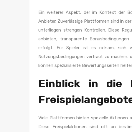
Ein weiterer Aspekt, der im Kontext der Bo
Anbieter. Zuverlässige Plattformen sind in der
unterliegen strengen Kontrollen. Diese Regu
anbieten, transparente Bonusbedingungen
erfolgt. Für Spieler ist es ratsam, sich
Nutzungsbedingungen vertraut zu machen, 
können spezialisierte Bewertungsseiten helfen,
Einblick in die
Freispielangebot
Viele Plattformen bieten spezielle Aktionen a
Diese Freispielaktionen sind oft an best