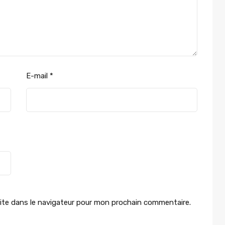
E-mail
*
ite dans le navigateur pour mon prochain commentaire.