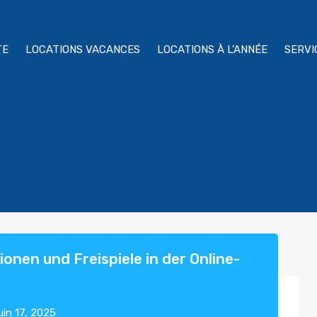
TE
LOCATIONS VACANCES
LOCATIONS À L’ANNÉE
SERVI
nen und Freispiele in der Online-
uin 17, 2025