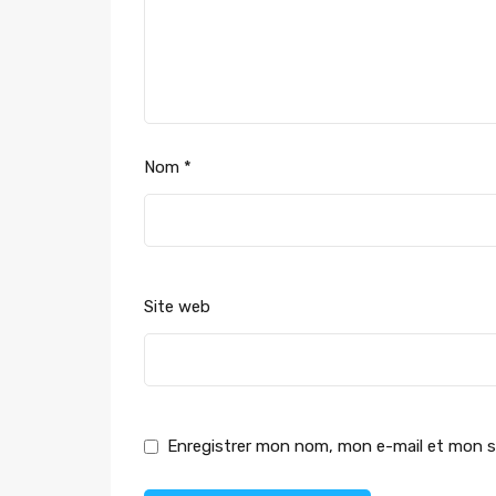
Nom
*
Site web
Enregistrer mon nom, mon e-mail et mon s