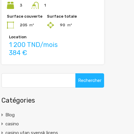
3
1
Surface couverte
Surface totale
205
m²
90
m²
Location
1 200 TND/mois
384 €
Rechercher :
Catégories
Blog
casino
casino utan svensk licens