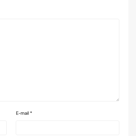
E-mail
*