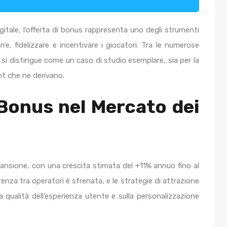
itale, l’offerta di bonus rappresenta uno degli strumenti
arre, fidelizzare e incentivare i giocatori. Tra le numerose
si distingue come un caso di studio esemplare, sia per la
nt che ne derivano.
Bonus nel Mercato dei
pansione, con una crescita stimata del +11% annuo fino al
enza tra operatori è sfrenata, e le strategie di attrazione
qualità dell’esperienza utente e sulla personalizzazione