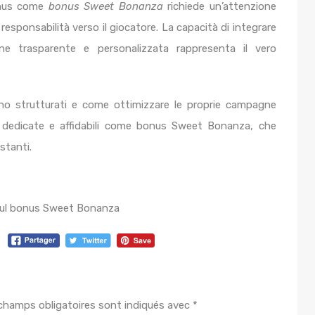
bonus come
bonus Sweet Bonanza
richiede un’attenzione
e responsabilità verso il giocatore. La capacità di integrare
ne trasparente e personalizzata rappresenta il vero
o strutturati e come ottimizzare le proprie campagne
se dedicate e affidabili come bonus Sweet Bonanza, che
stanti.
 sul bonus Sweet Bonanza
champs obligatoires sont indiqués avec
*