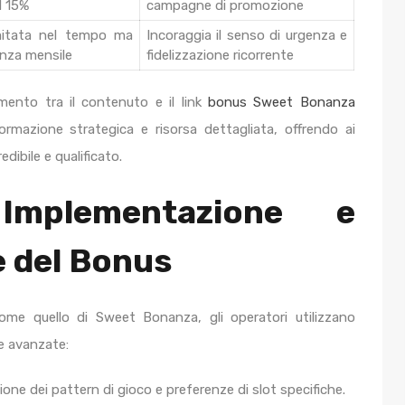
l 15%
campagne di promozione
imitata nel tempo ma
Incoraggia il senso di urgenza e
enza mensile
fidelizzazione ricorrente
mento tra il contenuto e il link
bonus Sweet Bonanza
ormazione strategica e risorsa dettagliata, offrendo ai
dibile e qualificato.
Implementazione e
e del Bonus
me quello di Sweet Bonanza, gli operatori utilizzano
e avanzate:
zione dei pattern di gioco e preferenze di slot specifiche.