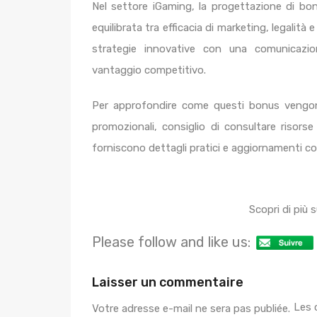
Nel settore iGaming, la progettazione di 
equilibrata tra efficacia di marketing, legalità 
strategie innovative con una comunicazio
vantaggio competitivo.
Per approfondire come questi bonus vengon
promozionali, consiglio di consultare risor
forniscono dettagli pratici e aggiornamenti co
Scopri di più
Please follow and like us:
Laisser un commentaire
Les 
Votre adresse e-mail ne sera pas publiée.