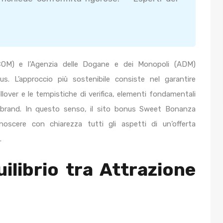
AGCOM) e l’Agenzia delle Dogane e dei Monopoli (ADM)
. L’approccio più sostenibile consiste nel garantire
ollover e le tempistiche di verifica, elementi fondamentali
el brand. In questo senso, il sito bonus Sweet Bonanza
noscere con chiarezza tutti gli aspetti di un’offerta
.
uilibrio tra Attrazione