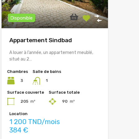
Disponible
Appartement Sindbad
A louer à l’année, un appartement meublé,
situé au 2…
Chambres
Salle de bains
3
1
Surface couverte
Surface totale
205
m²
90
m²
Location
1 200 TND/mois
384 €