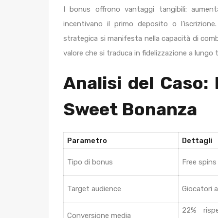
I bonus offrono vantaggi tangibili: aumen
incentivano il primo deposito o l’iscrizione.
strategica si manifesta nella capacità di com
valore che si traduca in fidelizzazione a lungo 
Analisi del Caso:
Sweet Bonanza
Parametro
Dettagli
Tipo di bonus
Free spins
Target audience
Giocatori 
22% risp
Conversione media