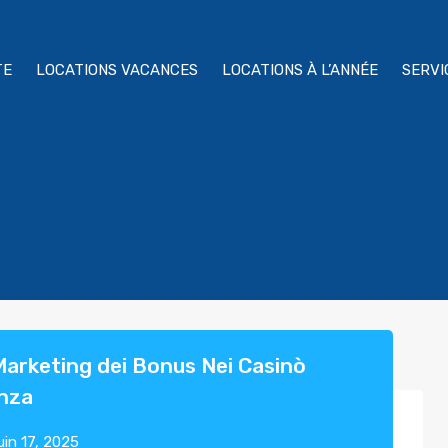
TE
LOCATIONS VACANCES
LOCATIONS À L’ANNÉE
SERVI
Marketing dei Bonus Nei Casinò
anza
uin 17, 2025