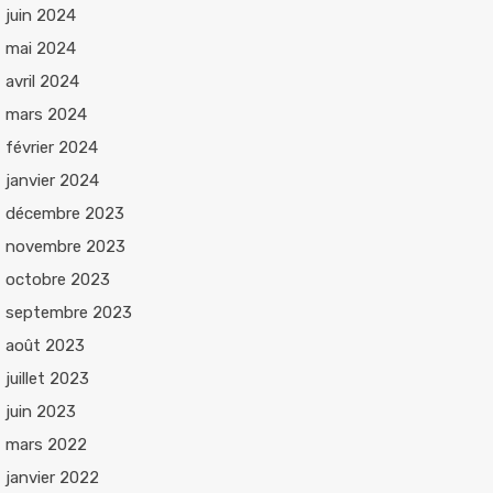
juin 2024
mai 2024
avril 2024
mars 2024
février 2024
janvier 2024
décembre 2023
novembre 2023
octobre 2023
septembre 2023
août 2023
juillet 2023
juin 2023
mars 2022
janvier 2022