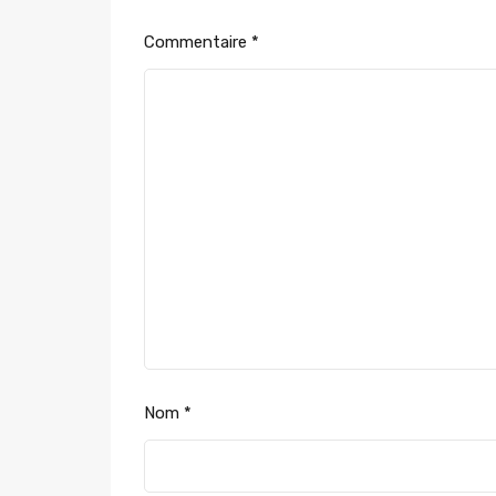
Commentaire
*
Nom
*