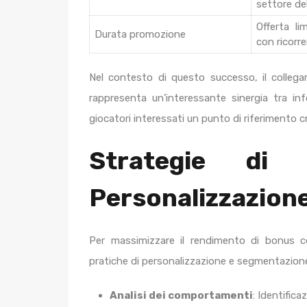
settore de
Offerta l
Durata promozione
con ricorr
Nel contesto di questo successo, il collega
rappresenta un’interessante sinergia tra inf
giocatori interessati un punto di riferimento cre
Strategie di 
Personalizzazion
Per massimizzare il rendimento di bonus co
pratiche di personalizzazione e segmentazion
Analisi dei comportamenti
: Identifica