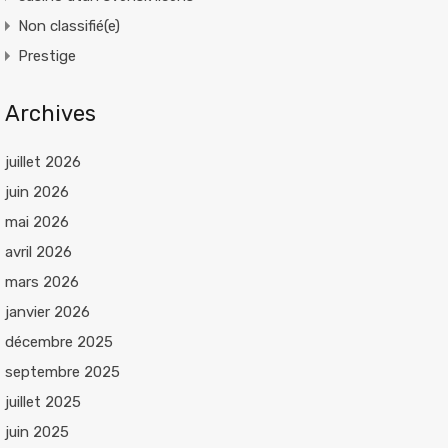
Non classifié(e)
Prestige
Archives
juillet 2026
juin 2026
mai 2026
avril 2026
mars 2026
janvier 2026
décembre 2025
septembre 2025
juillet 2025
juin 2025