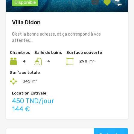
Disponible
Villa Didon
C’est la bonne adresse, et ça correspond à vos
attentes…
Chambres
Salle de bains
Surface couverte
4
290
m²
4
Surface totale
345
m²
Location Estivale
450 TND/jour
144 €
Rechercher :