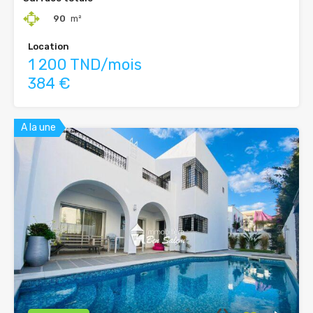
90
m²
Location
1 200 TND/mois
384 €
A la une