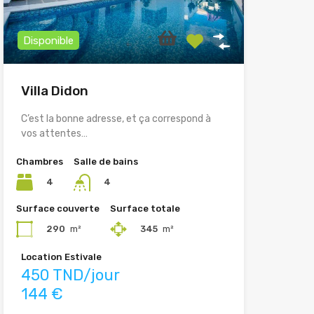
Disponible
Villa Didon
C’est la bonne adresse, et ça correspond à
vos attentes…
Chambres
Salle de bains
4
4
Surface couverte
Surface totale
290
m²
345
m²
Location Estivale
450 TND/jour
144 €