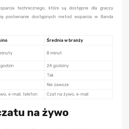
sparcia technicznego, które są dostępne dla graczy
 się porównanie dostępnych metod wsparcia w Banda
sino
Średnia w branży
minuty
8 minut
 godzin
24 godziny
Tak
Nie zawsze
wo, e-mail, telefon
Czat na żywo, e-mail
czatu na żywo