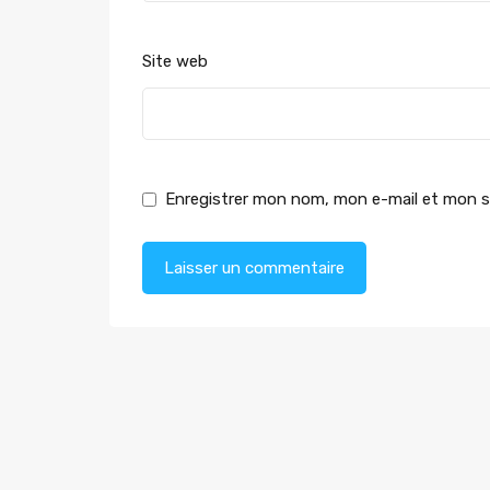
Site web
Enregistrer mon nom, mon e-mail et mon s