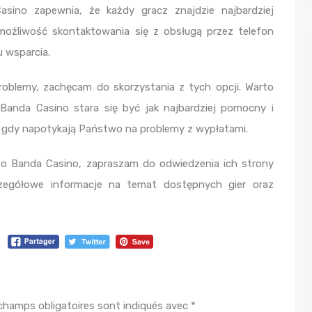
sino zapewnia, że każdy gracz znajdzie najbardziej
możliwość skontaktowania się z obsługą przez telefon
 wsparcia.
problemy, zachęcam do skorzystania z tych opcji. Warto
a Banda Casino stara się być jak najbardziej pomocny i
a gdy napotykają Państwo na problemy z wypłatami.
i o Banda Casino, zapraszam do odwiedzenia ich strony
zegółowe informacje na temat dostępnych gier oraz
champs obligatoires sont indiqués avec
*