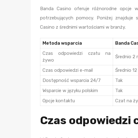
Banda Casino oferuje różnorodne opcje w
potrzebujących pomocy. Poniżej znajduje
Casino z średnimi wartościami w branży.
Metoda wsparcia
Banda Ca
Czas odpowiedzi czatu na
Średnio 2 
żywo
Czas odpowiedzi e-mail
Średnio 12
Dostępność wsparcia 24/7
Tak
Wsparcie w języku polskim
Tak
Opcje kontaktu
Czat na ży
Czas odpowiedzi 