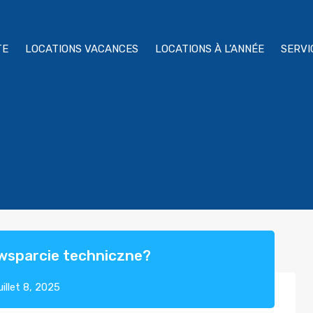
TE
LOCATIONS VACANCES
LOCATIONS À L’ANNÉE
SERVI
wsparcie techniczne?
uillet 8, 2025