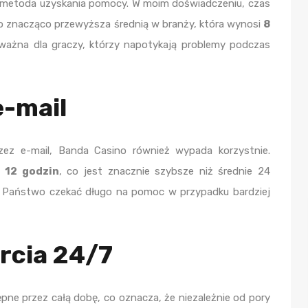
 metoda uzyskania pomocy. W moim doświadczeniu, czas
To znacząco przewyższa średnią w branży, która wynosi
8
e ważna dla graczy, którzy napotykają problemy podczas
e-mail
ez e-mail, Banda Casino również wypada korzystnie.
u
12 godzin
, co jest znacznie szybsze niż średnie 24
ą Państwo czekać długo na pomoc w przypadku bardziej
rcia 24/7
pne przez całą dobę, co oznacza, że niezależnie od pory