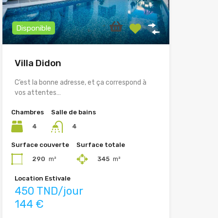
Disponible
Villa Didon
C’est la bonne adresse, et ça correspond à
vos attentes…
Chambres
Salle de bains
4
4
Surface couverte
Surface totale
290
m²
345
m²
Location Estivale
450 TND/jour
144 €