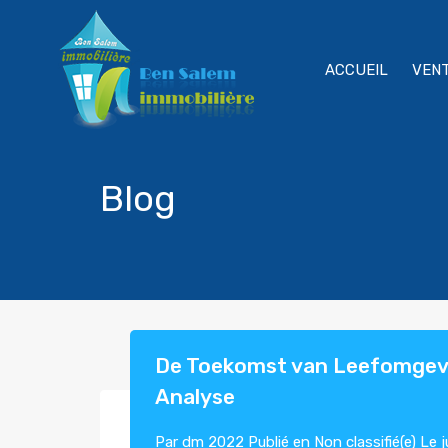
ACCUEIL
VEN
Blog
De Toekomst van Leefomgevi
Analyse
Par
dm 2022
Publié en
Non classifié(e)
Le
j