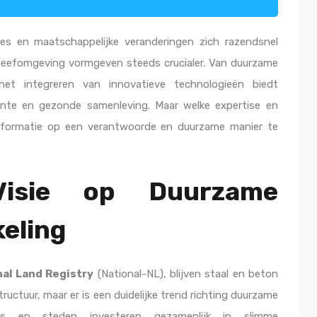
es en maatschappelijke veranderingen zich razendsnel
leefomgeving vormgeven steeds crucialer. Van duurzame
 het integreren van innovatieve technologieën biedt
ënte en gezonde samenleving. Maar welke expertise en
ansformatie op een verantwoorde en duurzame manier te
Visie op Duurzame
keling
nal Land Registry
(National-NL), blijven staal en beton
uctuur, maar er is een duidelijke trend richting duurzame
ies en steden investeren gezamenlijk in slimme