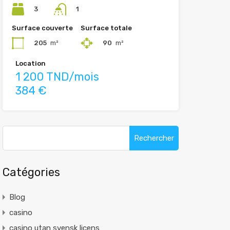
3
1
Surface couverte
Surface totale
205
m²
90
m²
Location
1 200 TND/mois
384 €
Rechercher :
Catégories
Blog
casino
casino utan svensk licens