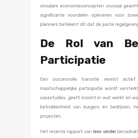
circulaire economieconcepten cruciaal geach
significante voordelen opleveren voor zow
planners betekent dit dat de juiste regelgeving
De Rol van Bel
Participatie
Een succesvolle transitie vereist actief b
maatschappelijke participatie wordt versterk
casestudies, geeft inzicht in wat werkt en waa
betrokkenheid van burgers en bedrijven, h
projecten.
Het recente rapport van
lees verder
benadrukt