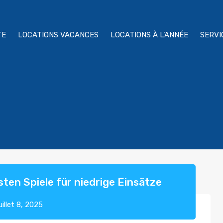
TE
LOCATIONS VACANCES
LOCATIONS À L’ANNÉE
SERVI
ten Spiele für niedrige Einsätze
uillet 8, 2025