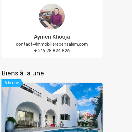
Aymen Khouja
contact@immobilierebensalem.com
+ 216 28 824 826
Biens à la une
A la une