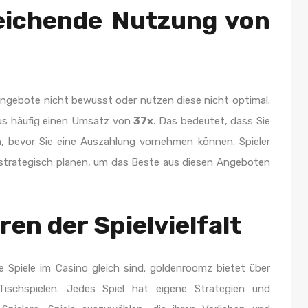
eichende Nutzung von
sangebote nicht bewusst oder nutzen diese nicht optimal.
nus häufig einen Umsatz von
37x
. Das bedeutet, dass Sie
 bevor Sie eine Auszahlung vornehmen können. Spieler
d strategisch planen, um das Beste aus diesen Angeboten
ren der Spielvielfalt
le Spiele im Casino gleich sind. goldenroomz bietet über
schspielen. Jedes Spiel hat eigene Strategien und