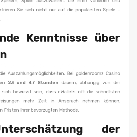
Spielern, Spiele auszuwählen, die ihren Vorlieben und
ieren Sie sich nicht nur auf die populärsten Spiele –
.
ende Kenntnisse über
en
r die Auszahlungsmöglichkeiten. Bei goldenroomz Casino
chen
23 und 47 Stunden
dauern, abhängig von der
 sich bewusst sein, dass eWallets oft die schnellsten
weisungen mehr Zeit in Anspruch nehmen können.
hen Fristen Ihrer bevorzugten Methode.
nterschätzung der