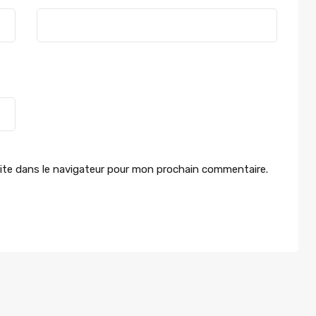
ite dans le navigateur pour mon prochain commentaire.