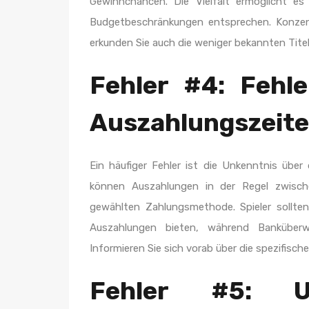
Gewinnchancen. Die Vielfalt ermöglicht es 
Budgetbeschränkungen entsprechen. Konzentr
erkunden Sie auch die weniger bekannten Titel
Fehler #4: Fehl
Auszahlungszeit
Ein häufiger Fehler ist die Unkenntnis übe
können Auszahlungen in der Regel zwis
gewählten Zahlungsmethode. Spieler sollten
Auszahlungen bieten, während Banküber
Informieren Sie sich vorab über die spezifisc
Fehler #5: U