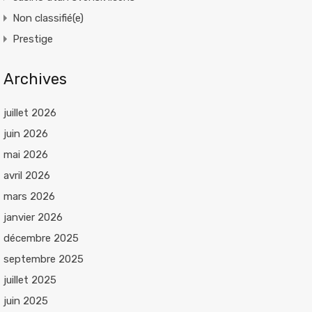
Non classifié(e)
Prestige
Archives
juillet 2026
juin 2026
mai 2026
avril 2026
mars 2026
janvier 2026
décembre 2025
septembre 2025
juillet 2025
juin 2025