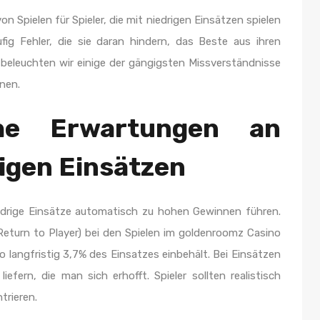
von Spielen für Spieler, die mit niedrigen Einsätzen spielen
ig Fehler, die sie daran hindern, das Beste aus ihren
 beleuchten wir einige der gängigsten Missverständnisse
nen.
he Erwartungen an
igen Einsätzen
iedrige Einsätze automatisch zu hohen Gewinnen führen.
(Return to Player) bei den Spielen im goldenroomz Casino
o langfristig 3,7% des Einsatzes einbehält. Bei Einsätzen
fern, die man sich erhofft. Spieler sollten realistisch
trieren.