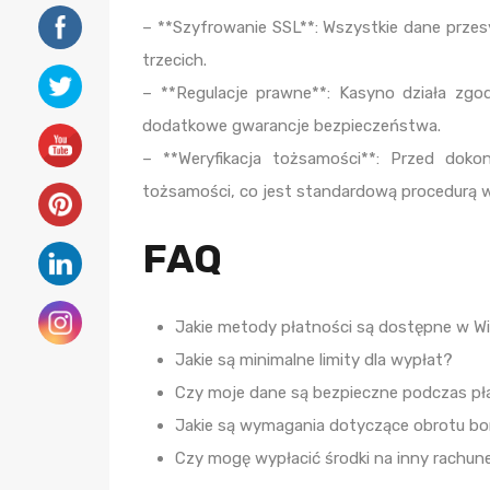
– **Szyfrowanie SSL**: Wszystkie dane prze
trzecich.
– **Regulacje prawne**: Kasyno działa zgo
dodatkowe gwarancje bezpieczeństwa.
– **Weryfikacja tożsamości**: Przed doko
tożsamości, co jest standardową procedurą w
FAQ
Jakie metody płatności są dostępne w Wi
Jakie są minimalne limity dla wypłat?
Czy moje dane są bezpieczne podczas pł
Jakie są wymagania dotyczące obrotu b
Czy mogę wypłacić środki na inny rachun