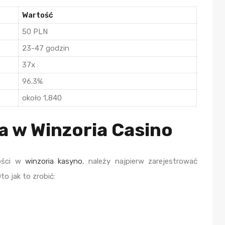
Wartość
50 PLN
23-47 godzin
37x
96.3%
około 1,840
ja w Winzoria Casino
ności w
winzoria kasyno
, należy najpierw zarejestrować
to jak to zrobić: