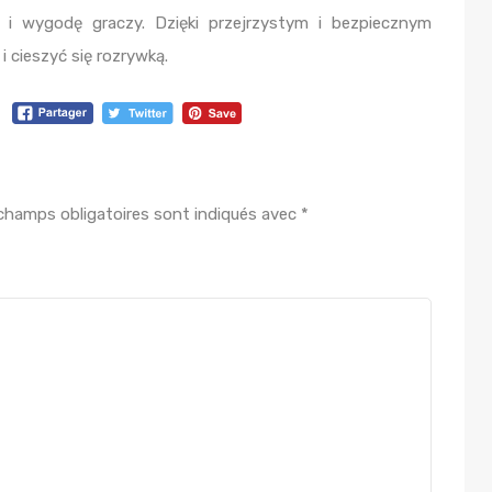
 i wygodę graczy. Dzięki przejrzystym i bezpiecznym
 cieszyć się rozrywką.
champs obligatoires sont indiqués avec
*