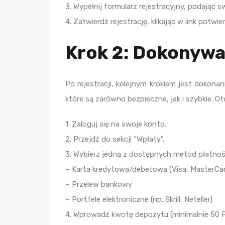
3. Wypełnij formularz rejestracyjny, podając
4. Zatwierdź rejestrację, klikając w link potwie
Krok 2: Dokonywa
Po rejestracji, kolejnym krokiem jest dokonan
które są zarówno bezpieczne, jak i szybkie. Oto
1. Zaloguj się na swoje konto.
2. Przejdź do sekcji “Wpłaty”.
3. Wybierz jedną z dostępnych metod płatnoś
– Karta kredytowa/debetowa (Visa, MasterCa
– Przelew bankowy
– Portfele elektroniczne (np. Skrill, Neteller)
4. Wprowadź kwotę depozytu (minimalnie 50 