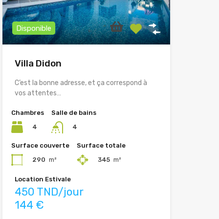
Disponible
Villa Didon
C’est la bonne adresse, et ça correspond à
vos attentes…
Chambres
Salle de bains
4
4
Surface couverte
Surface totale
290
m²
345
m²
Location Estivale
450 TND/jour
144 €