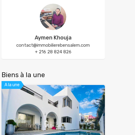
Aymen Khouja
contact@immobilierebensalem.com
+ 216 28 824 826
Biens à la une
A la une