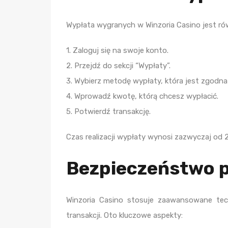
Wypłata wygranych w Winzoria Casino jest równ
1. Zaloguj się na swoje konto.
2. Przejdź do sekcji “Wypłaty”.
3. Wybierz metodę wypłaty, która jest zgodn
4. Wprowadź kwotę, którą chcesz wypłacić.
5. Potwierdź transakcję.
Czas realizacji wypłaty wynosi zazwyczaj od 
Bezpieczeństwo p
Winzoria Casino stosuje zaawansowane tec
transakcji. Oto kluczowe aspekty: