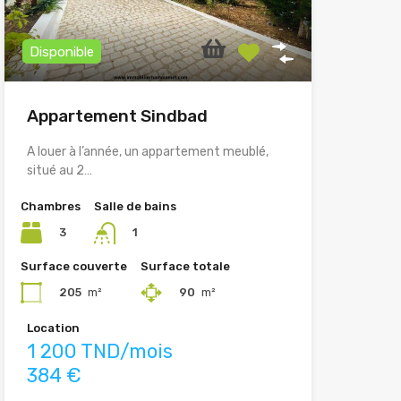
Disponible
Appartement Sindbad
A louer à l’année, un appartement meublé,
situé au 2…
Chambres
Salle de bains
3
1
Surface couverte
Surface totale
205
m²
90
m²
Location
1 200 TND/mois
384 €