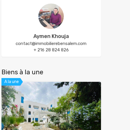
Aymen Khouja
contact@immobilierebensalem.com
+ 216 28 824 826
Biens à la une
A la une