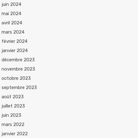
juin 2024
mai 2024
avril 2024
mars 2024
février 2024
janvier 2024
décembre 2023
novembre 2023
octobre 2023
septembre 2023
août 2023
juillet 2023
juin 2023
mars 2022
janvier 2022