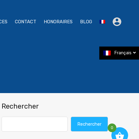
CES
CONTACT
HONORAIRES
BLOG
Français
Rechercher
Rechercher
0