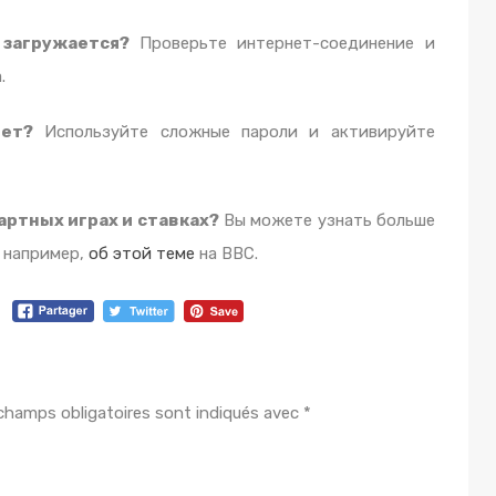
 загружается?
Проверьте интернет-соединение и
.
бет?
Используйте сложные пароли и активируйте
артных играх и ставках?
Вы можете узнать больше
, например,
об этой теме
на BBC.
champs obligatoires sont indiqués avec
*