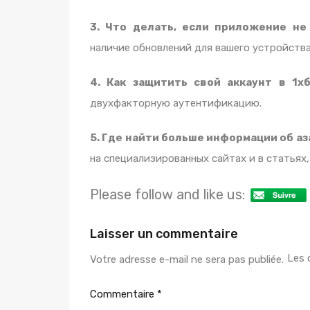
3. Что делать, если приложение не
наличие обновлений для вашего устройства
4. Как защитить свой аккаунт в 1х
двухфакторную аутентификацию.
5. Где найти больше информации об аз
на специализированных сайтах и в статьях
Please follow and like us:
Laisser un commentaire
Les 
Votre adresse e-mail ne sera pas publiée.
Commentaire
*