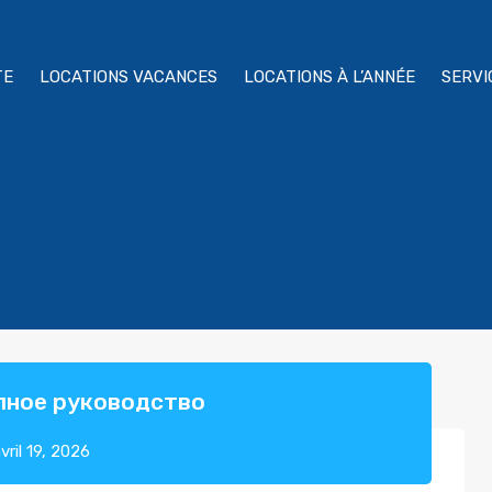
TE
LOCATIONS VACANCES
LOCATIONS À L’ANNÉE
SERVI
олное руководство
vril 19, 2026