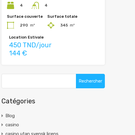
4
4
Surface couverte
Surface totale
290
m²
345
m²
Location Estivale
450 TND/jour
144 €
Rechercher :
Catégories
Blog
casino
casino utan svensk licens