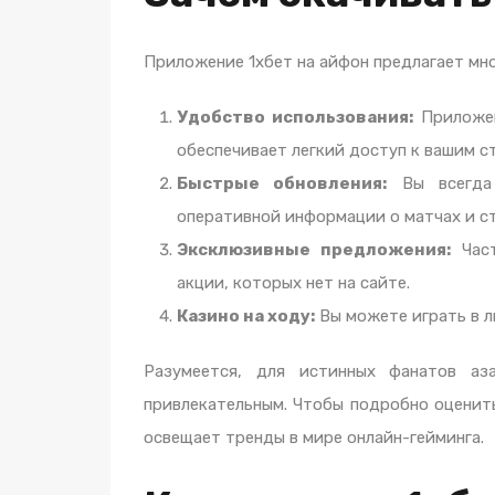
Приложение 1хбет на айфон предлагает мн
Удобство использования:
Приложен
обеспечивает легкий доступ к вашим с
Быстрые обновления:
Вы всегда 
оперативной информации о матчах и ст
Эксклюзивные предложения:
Част
акции, которых нет на сайте.
Казино на ходу:
Вы можете играть в л
Разумеется, для истинных фанатов аз
привлекательным. Чтобы подробно оценит
освещает тренды в мире онлайн-гейминга.