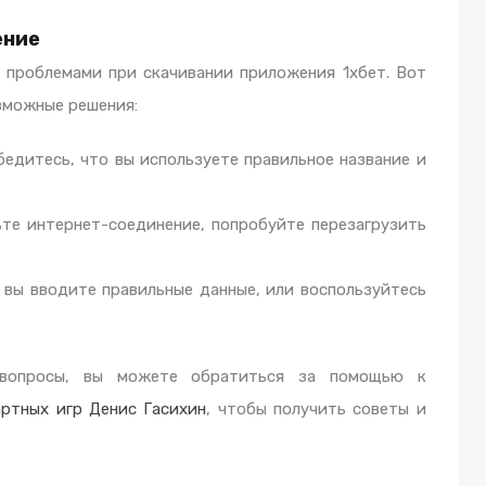
ение
с проблемами при скачивании приложения 1хбет. Вот
зможные решения:
едитесь, что вы используете правильное название и
те интернет-соединение, попробуйте перезагрузить
 вы вводите правильные данные, или воспользуйтесь
 вопросы, вы можете обратиться за помощью к
артных игр Денис Гасихин
, чтобы получить советы и